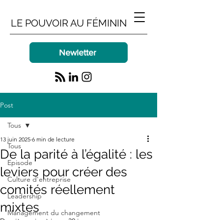
LE POUVOIR AU FÉMININ
Newletter
Post
Tous
13 juin 2025
6 min de lecture
Tous
De la parité à l’égalité : les
Episode
leviers pour créer des
Culture d'entreprise
comités réellement
Leadership
mixtes
Management du changement