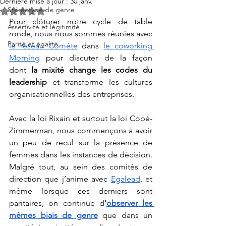
Dernière mise à jour :
30 janv.
Stéréotype de genre
Noté NaN étoiles sur 5.
Pour clôturer notre cycle de table 
Assertivité et légitimité
ronde, nous nous sommes réunies avec 
Parité et égalité
le réseau Comète
 dans 
le coworking 
Morning
 pour discuter de la façon 
dont
 la mixité change les codes du 
leadership 
et transforme les cultures 
organisationnelles des entreprises. 
Avec la loi Rixain et surtout la loi Copé-
Zimmerman, nous commençons à avoir 
un peu de recul sur la présence de 
femmes dans les instances de décision. 
Malgré tout, au sein des comités de 
direction que j’anime avec 
Egalead
, et 
même lorsque ces derniers sont 
paritaires, on continue d
'
observer les 
mêmes biais de genre
 que dans un 