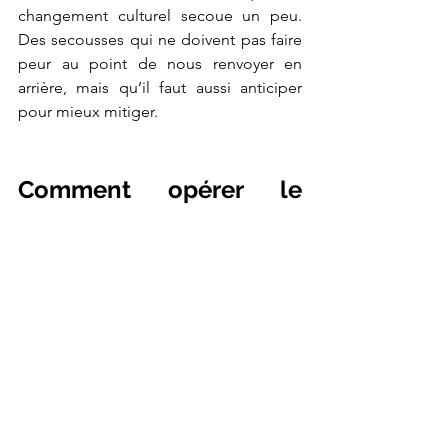
changement culturel secoue un peu. 
Des secousses qui ne doivent pas faire 
peur au point de nous renvoyer en 
arrière, mais qu’il faut aussi anticiper 
pour mieux mitiger. 
Comment opérer le 
changement vers un 
leadership plus 
égalitaire ?
Pour changer les organisations, 
il faut 
changer la manière dont elles opèrent
, 
les valeurs qui sont 
au cœur de leur 
leadership
. Chez YZR, un sondage sur 
le sujet de l’égalité a permis de révéler 