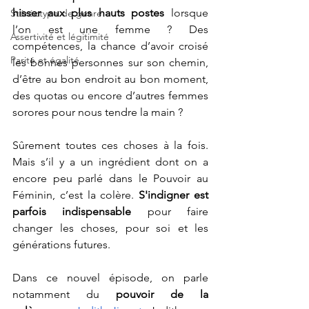
hisser aux plus hauts postes
 lorsque 
Stéréotype de genre
l’on est une femme ? Des 
Assertivité et légitimité
compétences, la chance d’avoir croisé 
Parité et égalité
les bonnes personnes sur son chemin, 
d’être au bon endroit au bon moment, 
des quotas ou encore d’autres femmes 
sorores pour nous tendre la main ? 
Sûrement toutes ces choses à la fois. 
Mais s’il y a un ingrédient dont on a 
encore peu parlé dans le Pouvoir au 
Féminin, c’est la colère. 
S'indigner est 
parfois indispensable 
pour faire 
changer les choses, pour soi et les 
générations futures. 
Dans ce nouvel épisode, on parle 
notamment du
 pouvoir de la 