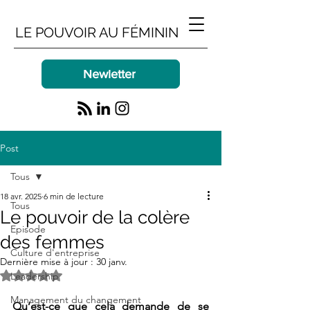
LE POUVOIR AU FÉMININ
Newletter
Post
Tous
18 avr. 2025
6 min de lecture
Tous
Le pouvoir de la colère
Episode
des femmes
Culture d'entreprise
Dernière mise à jour :
30 janv.
Noté NaN étoiles sur 5.
Leadership
Management du changement
Qu’est-ce que cela demande de se 