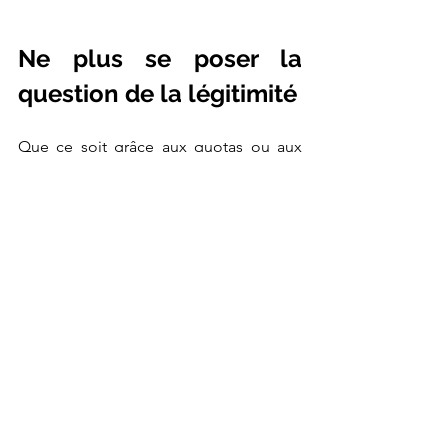
Ne plus se poser la 
question de la légitimité
Que ce soit grâce aux quotas ou aux 
stéréotypes de genre (les femmes sont 
par exemple associées au care, et donc 
à des domaines comme l’écologie), 
beaucoup continuent de 
questionner 
leur propre légitimité. 
Pour Judith, il ne faudrait plus se poser 
cette question, ne serait-ce que parce 
que les femmes représentent la moitié 
de la population. Un bon moyen de 
s’en défaire a été pour elle de
 rejoindre 
des CA, 
dans lesquels elle peut 