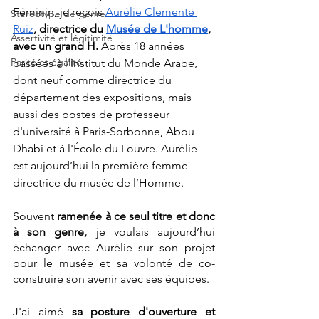
Féminin, je reçois 
Aurélie Clemente 
Stéréotype de genre
Ruiz
, directrice du 
Musée de L'homme
, 
Assertivité et légitimité
avec un grand H. 
Après 18 années 
Parité et égalité
passées à l'Institut du Monde Arabe, 
dont neuf comme directrice du 
département des expositions, mais 
aussi des postes de professeur 
d'université à Paris-Sorbonne, Abou 
Dhabi et à l'École du Louvre. Aurélie 
est aujourd’hui la première femme 
directrice du musée de l’Homme. 
Souvent
 ramenée à ce seul titre et donc 
à son genre, 
je voulais aujourd’hui 
échanger avec Aurélie sur son projet 
pour le musée et sa volonté de co-
construire son avenir avec ses équipes. 
J'ai aimé 
sa posture d'ouverture et 