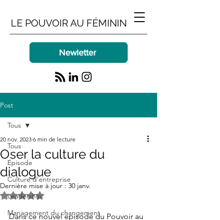
LE POUVOIR AU FÉMININ
Newletter
Post
Tous
20 nov. 2023
6 min de lecture
Tous
Oser la culture du
Episode
dialogue
Culture d'entreprise
Dernière mise à jour :
30 janv.
Noté NaN étoiles sur 5.
Leadership
Management du changement
Dans ce nouvel épisode du Pouvoir au 