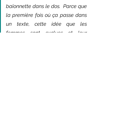
baïonnette dans le dos.  Parce que 
la première fois où ça passe dans 
un texte, cette idée que les 
femmes sont exclues et leur 
descendance à perpétuité de 
l'héritage du trône, c'est la 
première Constitution, c'est 1791, 
c'est la révolution qui a fait ça. 
Avant, aucun roi de France ne veut 
entériner cette fantaisie.”
Malgré son enregistrement comme loi 
fondamentale, la loi salique n’empêche 
pas les femmes de rester très 
influentes. Elles continuent de peser sur 