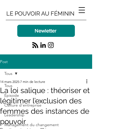
LE POUVOIR AU FÉMININ
Newletter
Post
Tous
14 mars 2025
7 min de lecture
Tous
La loi salique : théoriser et
Episode
légitimer l’exclusion des
Culture d'entreprise
femmes des instances de
Leadership
pouvoir
Management du changement