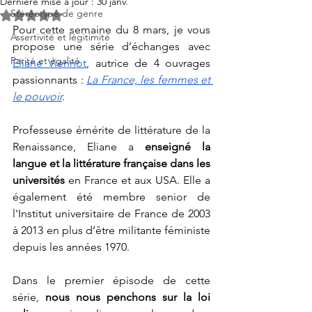
Dernière mise à jour :
30 janv.
Stéréotype de genre
Noté NaN étoiles sur 5.
Pour cette semaine du 8 mars, je vous 
Assertivité et légitimité
propose une série d’échanges avec 
Parité et égalité
Eliane Viennot
, autrice de 4 ouvrages 
passionnants : 
La France, les femmes et 
le pouvoir
. 
Professeuse émérite de littérature de la 
Renaissance, Eliane a
 enseigné la 
langue et la littérature française dans les 
universités 
en France et aux USA. Elle a 
également été membre senior de 
l'Institut universitaire de France de 2003 
à 2013 en plus d’être militante féministe 
depuis les années 1970. 
Dans le premier épisode de cette 
série,
 nous nous penchons sur la loi 